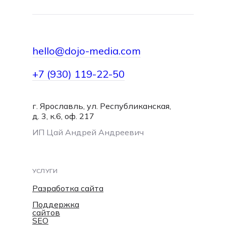
hello@dojo-media.com
+7 (930) 119-22-50
г. Ярославль, ул. Республиканская,
hello@dojo-media.com
д. 3, к.6, оф. 217
ИП Цай Андрей Андреевич
УСЛУГИ
Разработка сайта
Поддержка
сайтов
SEO