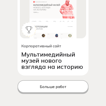
Есть идея?
Корпоративный сайт
Обсудим
Мультимедийный
Расскажите о проекте и
музей нового
задайте вопросы — мы скоро
взгляда на историю
ответим
Больше работ