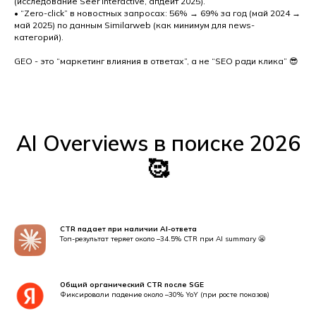
(исследование Seer Interactive, апдейт 2025).
• “Zero-click” в новостных запросах: 56% → 69% за год (май 2024 →
май 2025) по данным Similarweb (как минимум для news-
категорий).
GEO - это “маркетинг влияния в ответах”, а не “SEO ради клика” 😎
AI Overviews в поиске 2026
🥰
CTR падает при наличии AI-ответа
Топ-результат теряет около –34.5% CTR при AI summary 😬
Общий органический CTR после SGE
Фиксировали падение около –30% YoY (при росте показов)