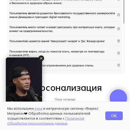
Персонализация
Пока не везде
Мы используем
куки
и метрическую систему «Яндекс
Метрика»❤️ Обработка данных пользователей
OK
осуществляется в соответствии с
Политикой
Влияет на выдачу в некоторых темах например здоровье
Обработки персональных данных