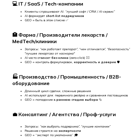
💻 IT / SaaS / Tech-компании
Клиенты спрашивают AI:
“лучший софт / CRM / AI-сервис”
AI формирует
short-list подрядчиков
GEO = быть в этом списке ✅
🏥 Фарма / Производители лекарств /
MedTech/клиники
Запросы:
“как работает препарат”, “чем отличается”, “безопасность”
"лучшее лекартсво от насморка"
AI часто отвечает
без клика
(zero-click) 😶‍🌫️
GEO = контроль формулировок,
корректность и доверие
🛡️
🏭 Производство / Промышленность / B2B-
оборудование
Длинный цикл сделки, сложные решения
AI используют для: первичного ресёрча и сравнения поставщиков
GEO = попадание в
раннюю стадию выбора
🔩
💼 Консалтинг / Агентства / Проф-услуги
Запросы:
“как выбрать подрядчика”, “лучшие компании”
Решение строится на
экспертности
GEO = “эксперт по умолчанию” 🎓