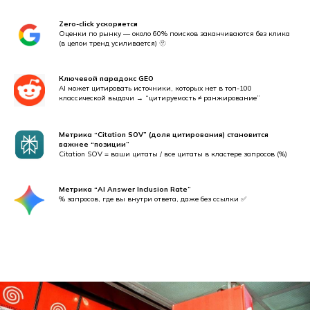
Zero-click ускоряется
Оценки по рынку — около 60% поисков заканчиваются без клика
(в целом тренд усиливается) 🫥
Ключевой парадокс GEO
AI может цитировать источники, которых нет в топ-100
классической выдачи → “цитируемость ≠ ранжирование”
Метрика “Citation SOV” (доля цитирования) становится
важнее “позиции”
Citation SOV = ваши цитаты / все цитаты в кластере запросов (%)
Метрика “AI Answer Inclusion Rate”
% запросов, где вы внутри ответа, даже без ссылки ✅