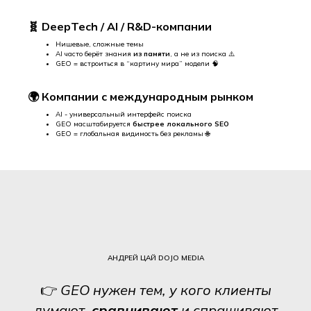
🧬 DeepTech / AI / R&D-компании
Нишевые, сложные темы
AI часто берёт знания
из памяти
, а не из поиска ⚠️
GEO = встроиться в “картину мира” модели 🧠
🌍 Компании с международным рынком
AI - универсальный интерфейс поиска
GEO масштабируется
быстрее локального SEO
GEO = глобальная видимость без рекламы 🌐
АНДРЕЙ ЦАЙ DOJO MEDIA
👉
GEO нужен тем, у кого клиенты
думают,
сравнивают
и спрашивают