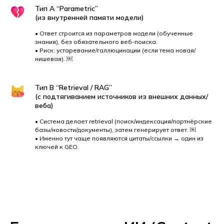
Тип A “Parametric”
(из внутренней памяти модели)
• Ответ строится из параметров модели (обученные
знания), без обязательного веб-поиска.
• Риск: устаревание/галлюцинации (если тема новая/
нишeвая). ￼
Тип B “Retrieval / RAG”
(с подтягиванием источников из внешних данных/
веба)
• Система делает retrieval (поиск/индексация/партнёрские
базы/новости/документы), затем генерирует ответ. ￼
• Именно тут чаще появляются цитаты/ссылки → один из
ключей к GEO.