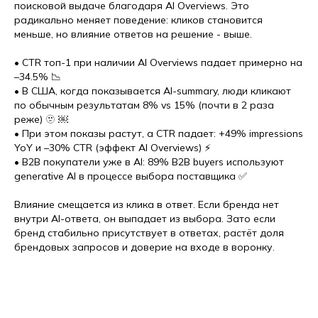
поисковой выдаче благодаря AI Overviews. Это
радикально меняет поведение: кликов становится
меньше, но влияние ответов на решение - выше.
• CTR топ-1 при наличии AI Overviews падает примерно на
–34.5% 📉
• В США, когда показывается AI-summary, люди кликают
по обычным результатам 8% vs 15% (почти в 2 раза
реже) 🫥 ￼
• При этом показы растут, а CTR падает: +49% impressions
YoY и –30% CTR (эффект AI Overviews) ⚡
• B2B покупатели уже в AI: 89% B2B buyers используют
generative AI в процессе выбора поставщика ✅
Влияние смещается из клика в ответ. Если бренда нет
внутри AI-ответа, он выпадает из выбора. Зато если
бренд стабильно присутствует в ответах, растёт доля
брендовых запросов и доверие на входе в воронку.