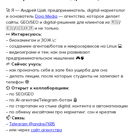
🚀 Я — Андрей Цай, предприниматель, digital-маркетолог
и основатель
Dojo Media
— агентства, которое делает
сайты, GEO/SEO и digital-решения для клиентов из 🇷🇺/
🇪🇺/🇺🇸/🇰🇷 и не только.
👀
Интересуюсь:
– биохакингом и ЗОЖ 📈
– созданием агентов/ботов и микросервисов на Linux 💻
– видеоиграми и тем, как они развивают
предпринимательское мышление 🎮🧠
🌱
Сейчас учусь:
– как прокачать себя в зале без ущерба для сна
– делать лекции, после которых студенты не залипают в
телефон 🤓
💞️
Открыт к коллаборациям:
– по SEO/GEO
– по AI-агентам/Telegram-ботам 🤖
– по стартапам на стыке digital, контента и автоматизации
– по обмену инсайтами про маркетинг, сон и креатив
📫
Связь:
–
Telegram @andrei7685
– или через
сайт агентства