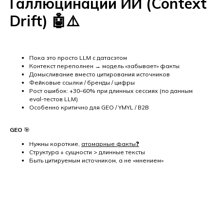
Галлюцинации ИИ (Context
Drift)
🤖⚠️
Пока это просто LLM с датасэтом
Контекст переполнен → модель «забывает» факты
Домысливание вместо цитирования источников
Фейковые ссылки / бренды / цифры
Рост ошибок: +30–60% при длинных сессиях (по данным
eval-тестов LLM)
Особенно критично для GEO / YMYL / B2B
GEO
🎯
Нужны короткие,
атомарные факты❓
Структура + сущности > длинные тексты
Быть цитируемым источником, а не «мнением»