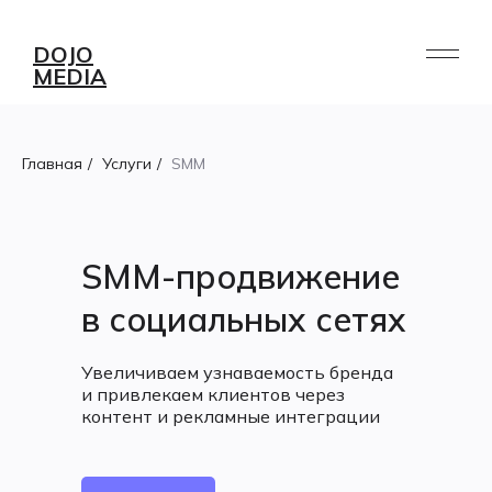
DOJO
MEDIA
Главная
/
Услуги
/
SMM
SMM-продвижение
в социальных сетях
Увеличиваем узнаваемость бренда
и привлекаем клиентов через
контент и рекламные интеграции
УСЛУГИ
ПОРТФОЛИО
РАБОТА /
О НАС
AI
БЛОГ
СТАЖИРОВКА