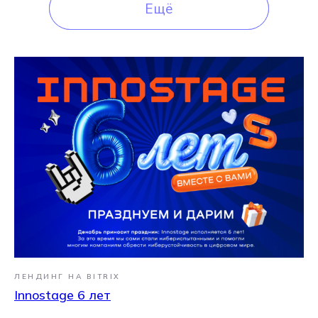
Ещё
Ещё
ЛЕНДИНГ НА BITRIX
Innostage 6 лет