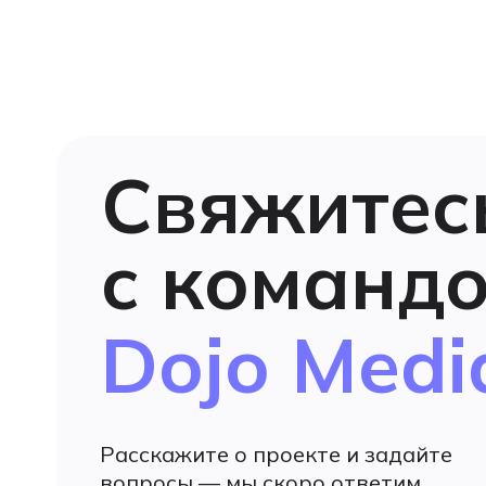
Свяжитес
с команд
Dojo Medi
Расскажите о проекте и задайте
вопросы — мы скоро ответим