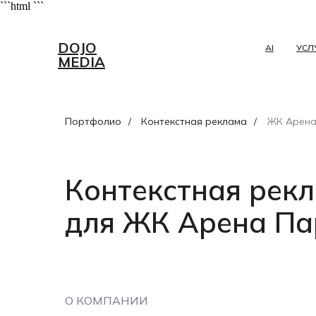
```html
```
DOJO
AI
УСЛ
MEDIA
Портфолио
/
Контекстная реклама
/
ЖК Арена
Контекстная рек
для ЖК Арена Па
О КОМПАНИИ