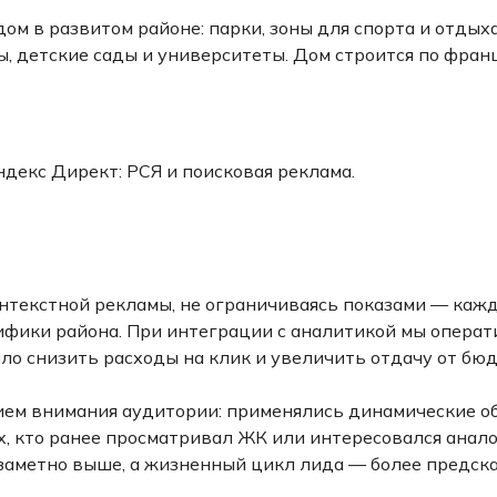
м в развитом районе: парки, зоны для спорта и отдых
, детские сады и университеты. Дом строится по фран
декс Директ: РСЯ и поисковая реклама.
текстной рекламы, не ограничиваясь показами — кажд
ифики района. При интеграции с аналитикой мы операт
ло снизить расходы на клик и увеличить отдачу от бю
ием внимания аудитории: применялись динамические об
ех, кто ранее просматривал ЖК или интересовался анал
а заметно выше, а жизненный цикл лида — более предск