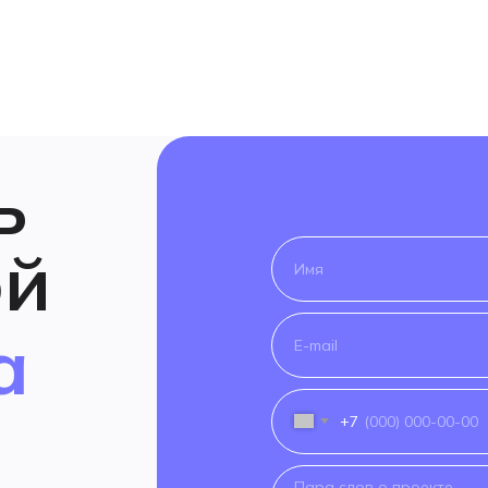
ь
ой
a
+7