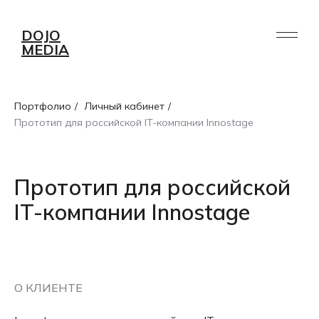
DOJO
MEDIA
Портфолио
/
Личный кабинет
/
Прототип для российской IT-компании Innostage
Прототип для российской
IT-компании Innostage
О КЛИЕНТЕ
УСЛУГИ
ПОРТФОЛИО
РАБОТА /
О НАС
AI
БЛОГ
СТАЖИРОВКА