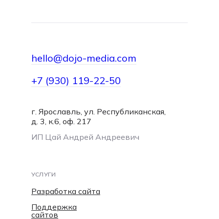
hello@dojo-media.com
+7 (930) 119-22-50
г. Ярославль, ул. Республиканская,
hello@dojo-media.com
д. 3, к.6, оф. 217
ИП Цай Андрей Андреевич
УСЛУГИ
Разработка сайта
Поддержка
сайтов