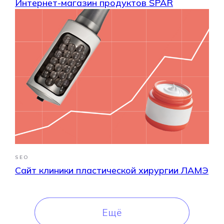
Интернет-магазин продуктов SPAR
Есть идея?
Обсудим
Расскажите о проекте и
задайте вопросы — мы скоро
ответим
SEO
Сайт клиники пластической хирургии ЛАМЭ
Ещё
Ещё