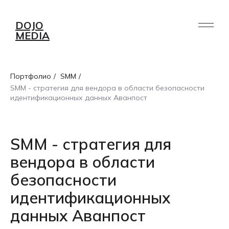
DOJO
MEDIA
Портфолио
/
SMM
/
SMM - стратегия для вендора в области безопасности
идентификационных данных Аванпост
SMM - стратегия для
вендора в области
безопасности
идентификационных
данных Аванпост
УСЛУГИ
ПОРТФОЛИО
РАБОТА /
О НАС
AI
БЛОГ
СТАЖИРОВКА