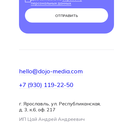
персональных данных
ОТПРАВИТЬ
hello@dojo-media.com
+7 (930) 119-22-50
г. Ярославль, ул. Республиканская,
hello@dojo-media.com
д. 3, к.6, оф. 217
ИП Цай Андрей Андреевич