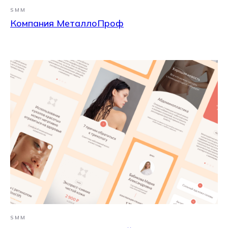
SMM
Компания МеталлоПроф
SMM