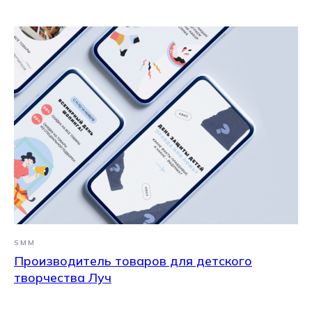
Есть идея?
SMM
Обсудим
Производитель товаров для детского
Расскажите о проекте и
задайте вопросы — мы скоро
творчества Луч
ответим