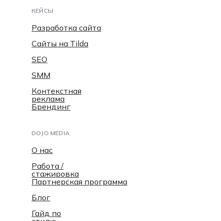
КЕЙСЫ
Разработка сайта
Сайты на Tilda
SEO
SMM
Контекстная
реклама
Брендинг
DOJO MEDIA
О нас
Работа /
стажировка
Партнерская программа
Блог
Гайд по
стилю