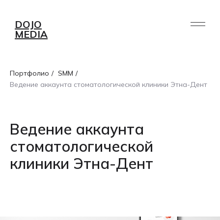
DOJO
MEDIA
Портфолио
/
SMM
/
Ведение аккаунта стоматологической клиники Этна-Дент
Ведение аккаунта
стоматологической
клиники Этна-Дент
УСЛУГИ
ПОРТФОЛИО
РАБОТА /
О НАС
AI
БЛОГ
СТАЖИРОВКА