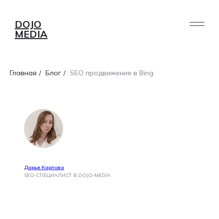
DOJO
MEDIA
Главная
/
Блог
/
SEO продвижение в Bing
Дарья Карпова
SEO-СПЕЦИАЛИСТ В DOJO-MEDIA
УСЛУГИ
ПОРТФОЛИО
РАБОТА /
О НАС
AI
БЛОГ
СТАЖИРОВКА