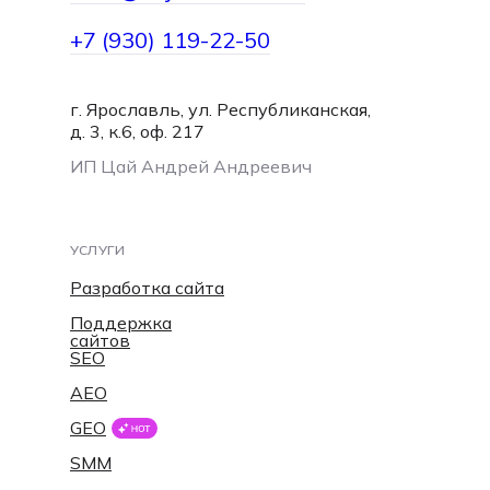
+7 (930) 119-22-50
г. Ярославль, ул. Республиканская,
hello@dojo-media.com
д. 3, к.6, оф. 217
ИП Цай Андрей Андреевич
УСЛУГИ
Разработка сайта
Поддержка
сайтов
SEO
AEO
GEO
SMM